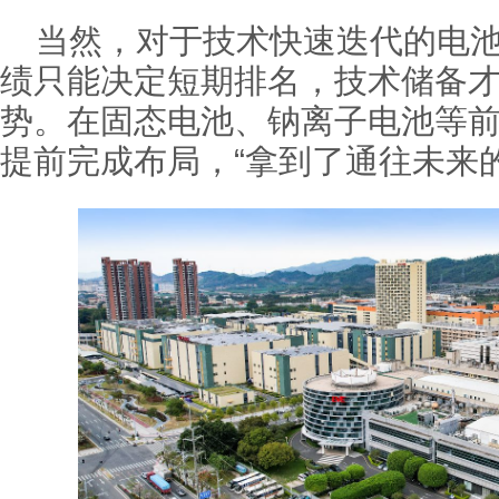
当然，对于技术快速迭代的电
绩只能决定短期排名，技术储备
势。在固态电池、钠离子电池等
提前完成布局，“拿到了通往未来