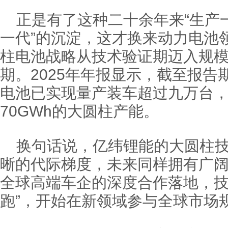
正是有了这种二十余年来“生产
一代”的沉淀，这才换来动力电池
柱电池战略从技术验证期迈入规
期。2025年年报显示，截至报告
电池已实现量产装车超过九万台
70GWh的大圆柱产能。
换句话说，亿纬锂能的大圆柱
晰的代际梯度，未来同样拥有广
全球高端车企的深度合作落地，技术
跑”，开始在新领域参与全球市场