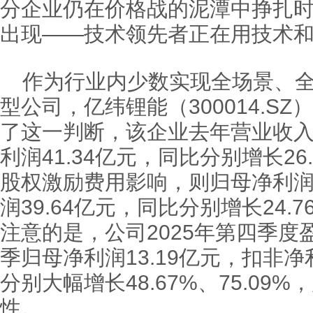
分企业仍在价格战的泥潭中挣扎
出现——技术领先者正在用技术
作为行业内少数实现全场景、
型公司，亿纬锂能（300014.SZ
了这一判断，该企业去年营业收入6
利润41.34亿元，同比分别增长26.
股权激励费用影响，则归母净利润5
润39.64亿元，同比分别增长24.7
注意的是，公司2025年第四季度
季归母净利润13.19亿元，扣非净
分别大幅增长48.67%、75.09
性。