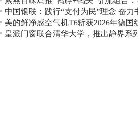
中国银联：践行“支付为民”理念 奋
皇派门窗联合清华大学，推出静界系