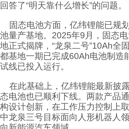
回答了“明天靠什么增长”的问题。
固态电池方面，亿纬锂能已规划建
池量产基地。2025年9月，固态
地正式揭牌，“龙泉二号”10Ah
都基地一期已完成60Ah电池制造能
试线已投入运行。
在此基础上，亿纬锂能最新披
态电池也已顺利下线。两款产品
构设计创新，在工作压力控制上
中龙泉三号目标面向人形机器人
向新能源汽车领域。