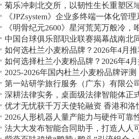
菊乐冲刺北交所，以韧性生长重塑区
《JPZsystem》企业多终端一体化管
《明骨纪元2600》星河荒芜万般冷，
深耕法律实务，桌面级法律智能体正
法大大发布智能合同助手，打造人人可