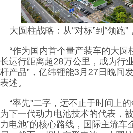
大圆柱战略：从“对标”到“领跑
“作为国内首个量产装车的大圆
长运行距离超28万公里，成为行
杆产品”，亿纬锂能3月27日晚间
表述。
“率先”二字，远不止于时间上
为下一代动力电池技术的代表，被
力电池”的核心路线，国际主流车