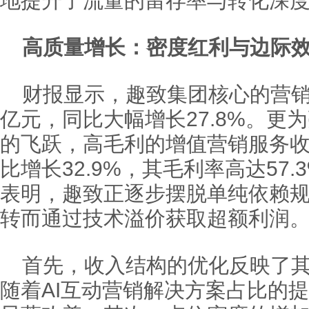
地提升了流量的留存率与转化深
高质量
增长：密度红利与边际
财报显示，趣致集团核心的营销服
亿元，同比大幅增长27.8%。更
的飞跃，高毛利的增值营销服务收入
比增长32.9%，其毛利率高达57
表明，趣致正逐步摆脱单纯依赖
转而通过技术溢价获取超额利润
首先，收入结构的优化反映了
随着AI互动营销解决方案占比的