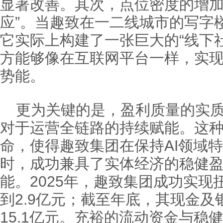
显著改善。其次，点位密度的增加
应”。当趣致在一二线城市的写字
它实际上构建了一张巨大的“线下
方能够像在互联网平台一样，实现
势能。
更为关键的是，盈利质量的实质
对于运营全链路的持续赋能。这
命，使得趣致集团在保持AI领域
时，成功兼具了实体经济的稳健
能。2025年，趣致集团成功实现
到2.9亿元；截至年底，其现金
15.1亿元。充裕的流动资金与稳