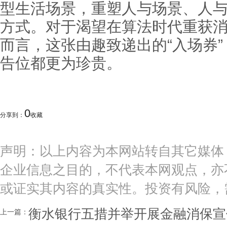
型生活场景，重塑人与场景、人
方式。对于渴望在算法时代重获
而言，这张由趣致递出的“入场券
告位都更为珍贵。
0
分享到：
收藏
声明：以上内容为本网站转自其它媒体
企业信息之目的，不代表本网观点，亦
或证实其内容的真实性。投资有风险，
衡水银行五措并举开展金融消保宣
上一篇：