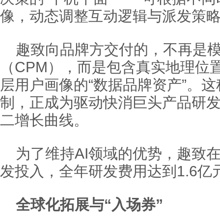
像，动态调整互动逻辑与派发策
趣致向品牌方交付的，不再是
（CPM），而是包含真实地理位
层用户画像的“数据品牌资产”。
制，正成为驱动快消巨头产品研
二增长曲线。
为了维持AI领域的优势，趣致在
发投入，全年研发费用达到1.6亿
全球化
拓展
与“入场券”