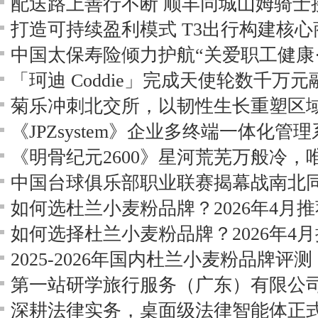
打造可持续盈利模式 T3出行构建核
中国太保寿险倾力护航“关爱职工健康
「珂迪 Coddie」完成天使轮数千万
菊乐冲刺北交所，以韧性生长重塑区
《JPZsystem》企业多终端一体化管
《明骨纪元2600》星河荒芜万般冷，
深耕法律实务，桌面级法律智能体正