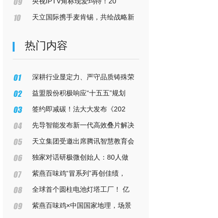
央视IPTV角标现爱玛特！20
天立国际携手麦肯锡，共绘战略新
热门内容
深耕行业显定力、严守品质铸殊荣
益盟股份积极响应“十五五”规划
签约即减碳！法大大发布《202
先导智能发布新一代高效叠片解决
天立集团受邀出席腾讯智慧教育会
独家对话研极微创始人：80人做
紫燕百味鸡“冒系列”再创佳绩，
全球首个圆柱电池灯塔工厂！ 亿
紫燕百味鸡×中国国家地理，场景