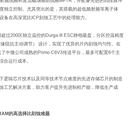
射频线圈和直流磁场辅助线圈MFTR，并配备先进的四段脉冲
度独立控制。尤其突出的是，其搭载的超低频射频等离子体
设备在高深宽比ICP刻蚀工艺中的处理能力。
采用超过200区独立温控的Durga III ESC静电吸盘，分区控温精度
边缘阻抗主动调节） 设计，实现了优异的片内刻蚀均匀性。在
搭载了中微公司成熟的Primo C6V3传送平台，最多可配置6个主
降低综合运行成本。
5纳米及以下逻辑芯片技术以及同等技术节点难度的先进存储芯片的制造
刻蚀工艺解决方案，助力客户提升先进制程产能，降低生产成
DRAM的高选择比刻蚀难题