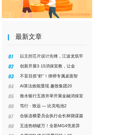
最新文章
以主控芯片设计先锋，江波龙筑牢
创新开展3·15消保宣教，让金
不盲目抓“虾”！律师专属桌面智
AI算法效能显现 趣致集团20
衡水银行五措并举开展金融消保宣
笃行 · 致远 — 比克电池2
合纵连横委员会执行会长林骁谋篇
五连热销破万！全新MG4凭差异