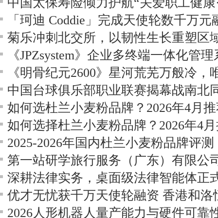
中国太保寿险倾力护航“关爱职工健康
「珂迪 Coddie」完成天使轮数千万
菊乐冲刺北交所，以韧性生长重塑区
《JPZsystem》企业多终端一体化管
《明骨纪元2600》星河荒芜万般冷，
深耕法律实务，桌面级法律智能体正