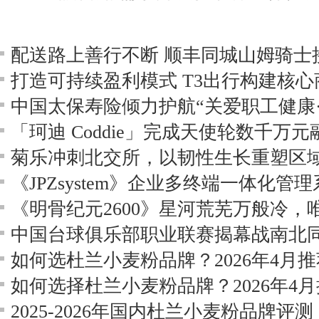
打造可持续盈利模式 T3出行构建核
中国太保寿险倾力护航“关爱职工健康
「珂迪 Coddie」完成天使轮数千万
菊乐冲刺北交所，以韧性生长重塑区
《JPZsystem》企业多终端一体化管
《明骨纪元2600》星河荒芜万般冷，