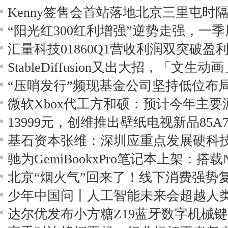
汇量科技01860Q1营收利润双突破盈
StableDiffusion又出大招，「文
“压哨发行”频现基金公司坚持低位布
基石资本张维：深圳应重点发展硬科
驰为GemiBookxPro笔记本上架：搭载
北京“烟火气”回来了！线下消费强势
少年中国问丨人工智能未来会超越人
达尔优发布小方糖Z19蓝牙数字机械