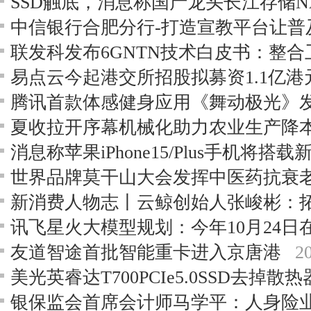
中信银行合肥分行-打造宣教平台让普
易点云今起港交所招股拟募资1.1亿港
腾讯首款体感健身应用《舞动极光》
夏收拉开序幕机械化助力农业生产降
消息称苹果iPhone15/Plus手机将搭载
友道智途首批智能重卡进入京唐港
2